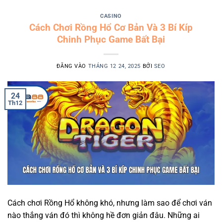
CASINO
Cách Chơi Rồng Hổ Cơ Bản Và 3 Bí Kíp
Chinh Phục Game Bất Bại
ĐĂNG VÀO
THÁNG 12 24, 2025
BỞI
SEO
24
Th12
Cách chơi Rồng Hổ không khó, nhưng làm sao để chơi ván
nào thắng ván đó thì không hề đơn giản đâu. Những ai