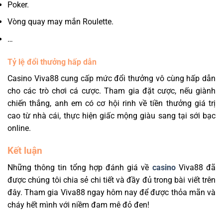
Poker.
Vòng quay may mắn Roulette.
…
Tỷ lệ đổi thưởng hấp dẫn
Casino Viva88 cung cấp mức đổi thưởng vô cùng hấp dẫn
cho các trò chơi cá cược. Tham gia đặt cược, nếu giành
chiến thắng, anh em có cơ hội rinh về tiền thưởng giá trị
cao từ nhà cái, thực hiện giấc mộng giàu sang tại sới bạc
online.
Kết luận
Những thông tin tổng hợp đánh giá về
casino
Viva88 đã
được chúng tôi chia sẻ chi tiết và đầy đủ trong bài viết trên
đây. Tham gia Viva88 ngay hôm nay để được thỏa mãn và
cháy hết mình với niềm đam mê đỏ đen!