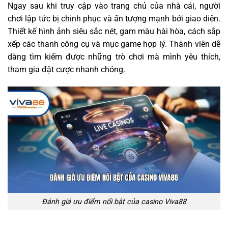
Ngay sau khi truy cập vào trang chủ của nhà cái, người
chơi lập tức bị chinh phục và ấn tượng mạnh bởi giao diện.
Thiết kế hình ảnh siêu sắc nét, gam màu hài hòa, cách sắp
xếp các thanh công cụ và mục game hợp lý. Thành viên dễ
dàng tìm kiếm được những trò chơi mà mình yêu thích,
tham gia đặt cược nhanh chóng.
Đánh giá ưu điểm nổi bật của casino Viva88