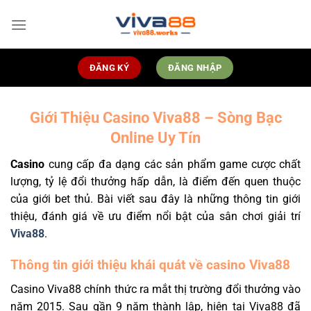
Bỏ
qua
nội
dung
ĐĂNG KÝ
ĐĂNG NHẬP
Giới Thiệu Casino Viva88 – Sòng Bạc
Online Uy Tín
Casino
cung cấp đa dạng các sản phẩm game cược chất
lượng, tỷ lệ đổi thưởng hấp dẫn, là điểm đến quen thuộc
của giới bet thủ. Bài viết sau đây là những thông tin giới
thiệu, đánh giá về ưu điểm nổi bật của sân chơi giải trí
Viva88
.
Thông tin giới thiệu khái quát về casino Viva88
Casino Viva88 chính thức ra mắt thị trường đổi thưởng vào
năm 2015. Sau gần 9 năm thành lập, hiện tại Viva88 đã