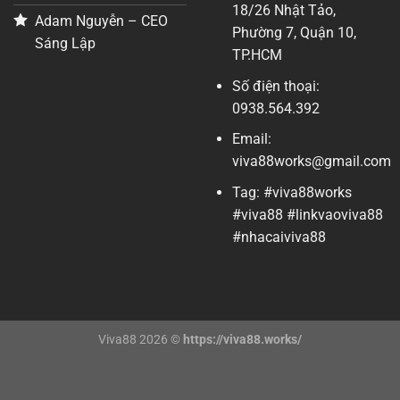
18/26 Nhật Tảo,
Adam Nguyễn – CEO
Phường 7, Quận 10,
Sáng Lập
TP.HCM
Số điện thoại:
0938.564.392
Email:
viva88works@gmail.com
Tag: #viva88works
#viva88 #linkvaoviva88
#nhacaiviva88
Viva88 2026 ©
https://viva88.works/