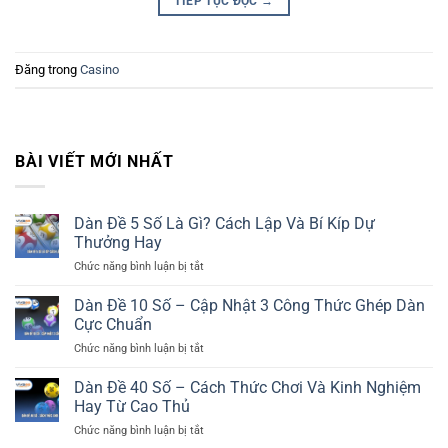
TIẾP TỤC ĐỌC
→
Đăng trong
Casino
BÀI VIẾT MỚI NHẤT
Dàn Đề 5 Số Là Gì? Cách Lập Và Bí Kíp Dự
Thưởng Hay
Chức năng bình luận bị tắt
ở
Dàn
Đề
Dàn Đề 10 Số – Cập Nhật 3 Công Thức Ghép Dàn
5
Cực Chuẩn
Số
Chức năng bình luận bị tắt
ở
Là
Dàn
Gì?
Đề
Dàn Đề 40 Số – Cách Thức Chơi Và Kinh Nghiệm
Cách
10
Lập
Hay Từ Cao Thủ
Số
Và
Chức năng bình luận bị tắt
ở
–
Bí
Dàn