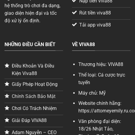
Nạp tiền viva88
hệ thống trò chơi đa dạng,
Rút tiền viva88
giao diện hiện đại và tốc
độ xử lý ổn định.
Tải app viva88
NHỮNG ĐIỀU CẦN BIẾT
VỀ VIVA88
Thương hiệu: VIVA88
Điều Khoản Và Điều
Kiện Viva88
Thể loại: Cá cược trực
tuyến
Giấy Phép Hoạt Động
Máy chủ: Mỹ
Chính Sách Bảo Mật
Website chính hãng:
Chơi Có Trách Nhiệm
https://attorneyemily.ru.c
Giải Đáp VIVA88
Văn phòng đại diện:
18/26 Nhật Tảo,
Adam Nguyễn – CEO