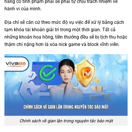
hàng cố tình phạm phải sẽ phải tự chịu trách nhiệm về
hành vi của mình.
Địa chỉ sẽ căn cứ theo mức độ vụ việc để xử lý bằng cách
tạm khóa tài khoản giải trí trong một thời gian. Tất cả
những khoản hoa hồng, tiền thưởng đều sẽ bị tịch thu hoặc
thậm chí nặng hơn là xóa nick game và block vĩnh viễn.
Chính sách về gian lận trong nguyên tắc bảo mật