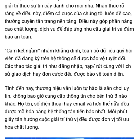
giải trí thực sự tin cậy dành cho mọi nhà. Nhận thức rõ
ràng về điều này, điểm cá cược của chúng tôi luôn đề cao,
thường xuyên tân trang nền tảng. Điều này góp phần nâng
cao chất lượng, dịch vụ để đáp ứng nhu cầu giải trí và đảm
bảo an toàn.
“Cam kết ngầm” nhằm khẳng định, toàn bộ dữ liệu quý hội
viên đã đăng ký trên hệ thống sẽ được bảo vệ tuyệt đối.
Các thao tác giải trí như đăng nhập, nạp/ rút cùng với lịch
sử giao dịch hay đơn cược đều được bảo vệ toàn diện.
Tính đến nay, thương hiệu vẫn luôn tự hào là sân chơi uy
tín, không bao giờ cung cấp thông tin cho bên thứ 3 nào
khác. Họ tên, số điện thoại hay email và hơn thế nữa đều
được mã hóa bằng hệ thống tân tiến bậc nhất. Mỗi phút
giây tận hưởng cuộc giải trí thú vị đều được đơn vị tối ưu
hóa chất lượng.