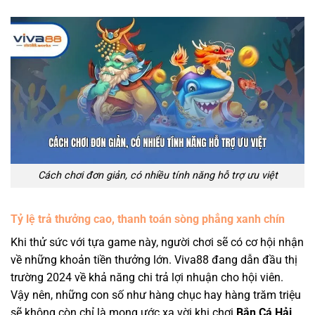
Cách chơi đơn giản, có nhiều tính năng hỗ trợ ưu việt
Tỷ lệ trả thưởng cao, thanh toán sòng phẳng xanh chín
Khi thử sức với tựa game này, người chơi sẽ có cơ hội nhận
về những khoản tiền thưởng lớn. Viva88 đang dẫn đầu thị
trường 2024 về khả năng chi trả lợi nhuận cho hội viên.
Vậy nên, những con số như hàng chục hay hàng trăm triệu
sẽ không còn chỉ là mong ước xa vời khi chơi
Bắn Cá Hải