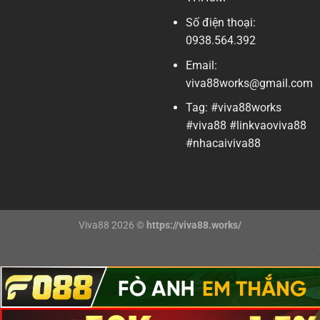
Số điện thoại:
0938.564.392
Email:
viva88works@gmail.com
Tag: #viva88works
#viva88 #linkvaoviva88
#nhacaiviva88
Viva88 2026 ©
https://viva88.works/