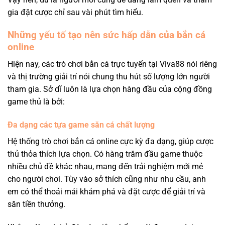
gia đặt cược chỉ sau vài phút tìm hiểu.
Những yếu tố tạo nên sức hấp dẫn của bắn cá
online
Hiện nay, các trò chơi bắn cá trực tuyến tại Viva88 nói riêng
và thị trường giải trí nói chung thu hút số lượng lớn người
tham gia. Sở dĩ luôn là lựa chọn hàng đầu của cộng đồng
game thủ là bởi:
Đa dạng các tựa game săn cá chất lượng
Hệ thống trò chơi bắn cá online cực kỳ đa dạng, giúp cược
thủ thỏa thích lựa chọn. Có hàng trăm đầu game thuộc
nhiều chủ đề khác nhau, mang đến trải nghiệm mới mẻ
cho người chơi. Tùy vào sở thích cũng như nhu cầu, anh
em có thể thoải mái khám phá và đặt cược để giải trí và
săn tiền thưởng.