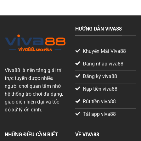
Từ
Từ
Bóng
Chuyên
Cao
3/4
Gia
Thủ
Là
Viva88
Gì
Và
HƯỚNG DẪN VIVA88
Kinh
Nghiệm
Đặt
Cược
Khuyến Mãi Viva88
Hiệu
Quả
Đăng nhập viva88
Viva88
là nền tảng giải trí
Đăng ký viva88
trực tuyến được nhiều
người chơi quan tâm nhờ
Nạp tiền viva88
hệ thống trò chơi đa dạng,
Rút tiền viva88
giao diện hiện đại và tốc
độ xử lý ổn định.
Tải app viva88
NHỮNG ĐIỀU CẦN BIẾT
VỀ VIVA88