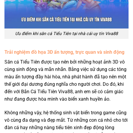
Ưu điểm khi săn cá Tiểu Tiên tại nhà cái uy tín Viva88
Trải nghiệm đồ họa 3D ấn tượng, trực quan và sinh động
Săn cá Tiểu Tiên được tạo nên bởi những hoạt ảnh 3D vô
cùng sinh động và mãn nhãn. Bằng việc sử dụng các tông
màu ấn tượng đầy hài hòa, nhà phát hành đã tạo nên một
thế giới đại dương đúng nghĩa cho người chơi. Do đó, khi
đến với Bắn Cá Tiểu Tiên Viva88, anh em sẽ có cảm giác
như đang được hòa mình vào biển xanh huyền ảo.
Không những vậy, hệ thống sinh vật biển trong game cũng
vô cùng đa dạng và đẹp mắt. Từ những con cá nhỏ cho tới
đàn cá hay những nàng tiểu tiên xinh đẹp động lòng