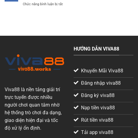
Và
Chuẩn
Chức năng bình luận bị tắt
ở
Chuẩn
Kinh
Tỷ
Xác
Nghiệm
Lệ
99%
Hay
Kèo
Từ
Từ
Bóng
Chuyên
Cao
3/4
Gia
Thủ
Là
Viva88
Gì
Và
HƯỚNG DẪN VIVA88
Kinh
Nghiệm
Đặt
Cược
Khuyến Mãi Viva88
Hiệu
Quả
Đăng nhập viva88
Viva88
là nền tảng giải trí
Đăng ký viva88
trực tuyến được nhiều
người chơi quan tâm nhờ
Nạp tiền viva88
hệ thống trò chơi đa dạng,
Rút tiền viva88
giao diện hiện đại và tốc
độ xử lý ổn định.
Tải app viva88