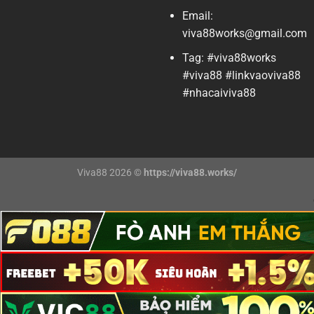
Email:
viva88works@gmail.com
Tag: #viva88works
#viva88 #linkvaoviva88
#nhacaiviva88
Viva88 2026 ©
https://viva88.works/