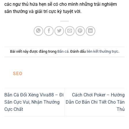
các ngư thủ hứa hẹn sẽ có cho mình những trải nghiệm
săn thưởng và giải trí cực kỳ tuyệt vời.
Bài viết này được đăng trong
Bắn cá
. Đánh dấu
liên kết thường trực
.
SEO
Bắn Cá Đổi Xèng Viva88 – Đi
Cách Chơi Poker – Hướng
Săn Cực Vui, Nhận Thưởng
Dẫn Cơ Bản Chi Tiết Cho Tân
Cực Chất
Thủ