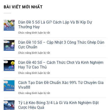
BÀI VIẾT MỚI NHẤT
Dàn Đề 5 Số Là Gì? Cách Lập Và Bí Kíp Dự
Thưởng Hay
Chức năng bình luận bị tắt
ở
Dàn
Đề
Dàn Đề 10 Số – Cập Nhật 3 Công Thức Ghép Dàn
5
Cực Chuẩn
Số
Chức năng bình luận bị tắt
ở
Là
Dàn
Gì?
Đề
Dàn Đề 40 Số – Cách Thức Chơi Và Kinh Nghiệm
Cách
10
Lập
Hay Từ Cao Thủ
Số
Và
Chức năng bình luận bị tắt
ở
–
Bí
Dàn
Cập
Kíp
Đề
Cách Tạo Dàn Đề Chuẩn Xác 99% Từ Chuyên Gia
Nhật
Dự
40
3
Viva88
Thưởng
Số
Công
Hay
Chức năng bình luận bị tắt
ở
–
Thức
Cách
Cách
Ghép
Tạo
Tỷ Lệ Kèo Bóng 3/4 Là Gì Và Kinh Nghiệm Đặt
Thức
Dàn
Dàn
Chơi
Cược Hiệu Quả
Cực
Đề