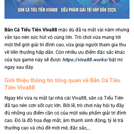
Bắn Cá Tiểu Tiên Viva88
mặc dù đã ra mắt vài năm nhưng
vẫn tạo nên sức hút vô cùng lớn. Trò chơi vừa mang tới
một thế giới giải trí đỉnh cao, vừa giúp người tham gia thu
về tiền thưởng hấp dẫn. Còn nhiều ưu điểm đặc sắc khác
của tựa game này sẽ được
https://viva88.works/
bật mí
ngay sau đây.
Giới thiệu thông tin tổng quan về Bắn Cá Tiểu
Tiên Viva88
Ngay khi vừa ra mắt tại nhà cái Viva88, săn cá Tiểu Tiên
đã tạo nên cơn sốt cực lớn. Bởi lẽ, trò chơi này hội tụ đầy
đủ những ưu điểm cần có của một siêu phẩm giải trí đỉnh
cao. Đó là đồ họa đẹp mắt, âm thanh sinh động, tỷ lệ trả
thưởng cao và chủ đề mới mẻ, đặc sắc,…