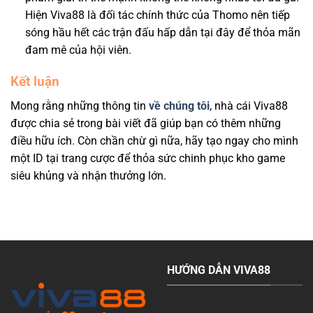
Hiện Viva88 là đối tác chính thức của Thomo nên tiếp
sóng hầu hết các trận đấu hấp dẫn tại đây để thỏa mãn
đam mê của hội viên.
Kết luận
Mong rằng những thông tin
về chúng tôi
, nhà cái Viva88
được chia sẻ trong bài viết đã giúp bạn có thêm những
điều hữu ích. Còn chần chừ gì nữa, hãy tạo ngay cho mình
một ID tại trang cược để thỏa sức chinh phục kho game
siêu khủng và nhận thưởng lớn.
HƯỚNG DẪN VIVA88