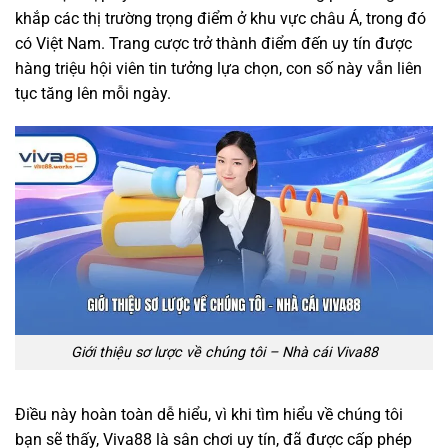
khắp các thị trường trọng điểm ở khu vực châu Á, trong đó
có Việt Nam. Trang cược trở thành điểm đến uy tín được
hàng triệu hội viên tin tưởng lựa chọn, con số này vẫn liên
tục tăng lên mỗi ngày.
Giới thiệu sơ lược về chúng tôi – Nhà cái Viva88
Điều này hoàn toàn dễ hiểu, vì khi tìm hiểu về chúng tôi
bạn sẽ thấy, Viva88 là sân chơi uy tín, đã được cấp phép