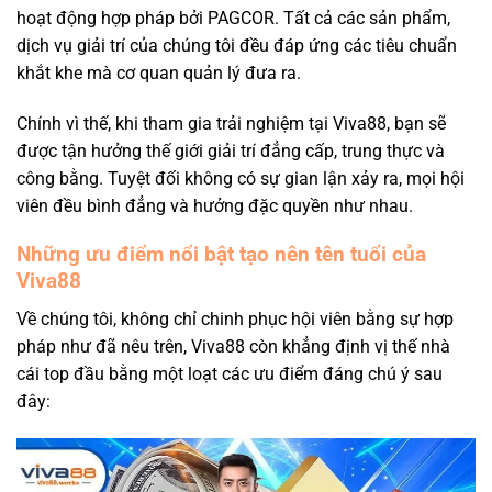
hoạt động hợp pháp bởi PAGCOR. Tất cả các sản phẩm,
dịch vụ giải trí của chúng tôi đều đáp ứng các tiêu chuẩn
khắt khe mà cơ quan quản lý đưa ra.
Chính vì thế, khi tham gia trải nghiệm tại Viva88, bạn sẽ
được tận hưởng thế giới giải trí đẳng cấp, trung thực và
công bằng. Tuyệt đối không có sự gian lận xảy ra, mọi hội
viên đều bình đẳng và hưởng đặc quyền như nhau.
Những ưu điểm nổi bật tạo nên tên tuổi của
Viva88
Về chúng tôi, không chỉ chinh phục hội viên bằng sự hợp
pháp như đã nêu trên, Viva88 còn khẳng định vị thế nhà
cái top đầu bằng một loạt các ưu điểm đáng chú ý sau
đây: