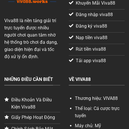
Khuyến Mãi Viva88
Đăng nhập viva88
Viva88
là nền tảng giải trí
Đăng ký viva88
trực tuyến được nhiều
người chơi quan tâm nhờ
Nạp tiền viva88
hệ thống trò chơi đa dạng,
Rút tiền viva88
giao diện hiện đại và tốc
độ xử lý ổn định.
Tải app viva88
NHỮNG ĐIỀU CẦN BIẾT
VỀ VIVA88
Thương hiệu: VIVA88
Điều Khoản Và Điều
Kiện Viva88
Thể loại: Cá cược trực
tuyến
Giấy Phép Hoạt Động
Máy chủ: Mỹ
Chính Sách Bảo Mật