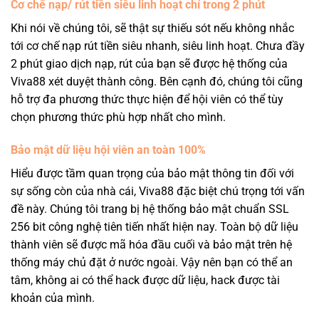
Cơ chế nạp/ rút tiền siêu linh hoạt chỉ trong 2 phút
Khi nói về chúng tôi, sẽ thật sự thiếu sót nếu không nhắc
tới cơ chế nạp rút tiền siêu nhanh, siêu linh hoạt. Chưa đầy
2 phút giao dịch nạp, rút của bạn sẽ được hệ thống của
Viva88 xét duyệt thành công. Bên cạnh đó, chúng tôi cũng
hỗ trợ đa phương thức thực hiện để hội viên có thể tùy
chọn phương thức phù hợp nhất cho mình.
Bảo mật dữ liệu hội viên an toàn 100%
Hiểu được tầm quan trọng của bảo mật thông tin đối với
sự sống còn của nhà cái, Viva88 đặc biệt chú trọng tới vấn
đề này. Chúng tôi trang bị hệ thống bảo mật chuẩn SSL
256 bit công nghệ tiên tiến nhất hiện nay. Toàn bộ dữ liệu
thành viên sẽ được mã hóa đầu cuối và bảo mật trên hệ
thống máy chủ đặt ở nước ngoài. Vậy nên bạn có thể an
tâm, không ai có thể hack được dữ liệu, hack được tài
khoản của mình.