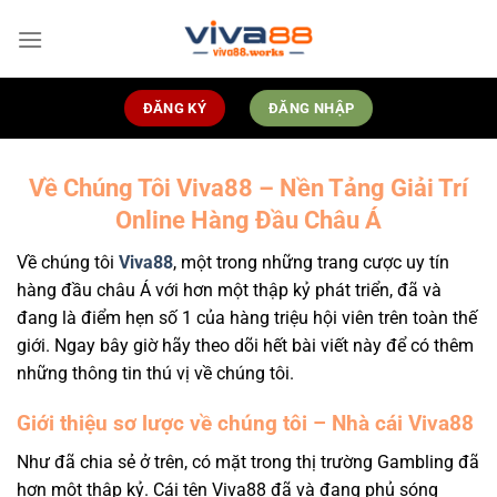
Bỏ
qua
nội
dung
ĐĂNG KÝ
ĐĂNG NHẬP
Về Chúng Tôi Viva88 – Nền Tảng Giải Trí
Online Hàng Đầu Châu Á
Về chúng tôi
Viva88
, một trong những trang cược uy tín
hàng đầu châu Á với hơn một thập kỷ phát triển, đã và
đang là điểm hẹn số 1 của hàng triệu hội viên trên toàn thế
giới. Ngay bây giờ hãy theo dõi hết bài viết này để có thêm
những thông tin thú vị về chúng tôi.
Giới thiệu sơ lược về chúng tôi – Nhà cái Viva88
Như đã chia sẻ ở trên, có mặt trong thị trường Gambling đã
hơn một thập kỷ. Cái tên Viva88 đã và đang phủ sóng